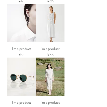
価格
価格
￥85
￥25
I'm a product
I'm a product
価格
価格
￥95
￥55
I'm a product
I'm a product