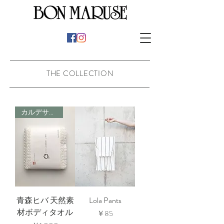
THE COLLECTION
カルデサック
青森ヒバ 天然素
Lola Pants
材ボディタオル
価格
￥85