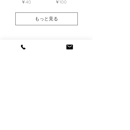
価格
価格
￥40
￥100
もっと見る
About
Blog
Online Shop
Contact
〒288-0044
千葉県銚子市西芝町1-7
contact@bonmaruse.jp
Open 10:00 - 19:00