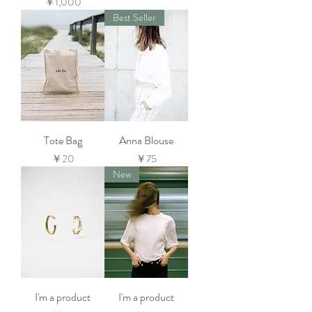
価格
￥1,000
Best Seller
Tote Bag
Anna Blouse
価格
価格
￥20
￥75
New
I'm a product
I'm a product