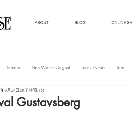
ABOUT
BLOG
ONLINE S
Interior
Bon Maruse Original
Sale / Events
Info
19年8月24日
読了時間: 1分
val Gustavsberg