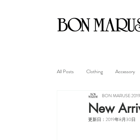
All Posts
Clothing
Accessory
BON MARUSE
20
New Arri
更新日：
2019年8月30日