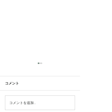
コメント
Summer Sale 2026
コメントを追加…
nunoshigoto.b
ト ビス展202