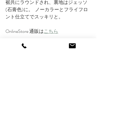
裾共にラウンドされ、裏地はジェッソ
(石膏色)に。  ノーカラーとフライフロ
ント仕立てでスッキリと。
OnlineStore 通販は
こちら
BON MARUSE
TEL : 0479-22-0270
Mail : contact@bonmaruse.jp
Open :  10:00 - 19:00
Closed : 水曜日 / Wednesday
Online Shop
Instagram
Clothing