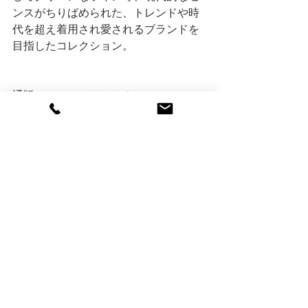
ンスがちりばめられた、トレンドや時
代を超え着用され愛されるブランドを
目指したコレクション。
通販 Online Storeは
こちら
BON MARUSE
TEL : 0479-22-0270
Mail : contact@bonmaruse.jp
Open :  10:00 - 19:00
Closed : 水曜日 / Wednesday
Online Shop
Instagram
sibelsaral
Clothing