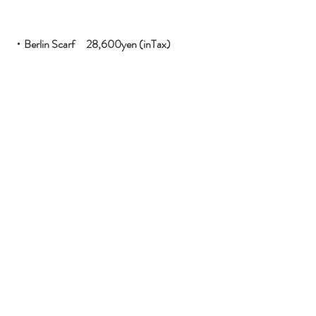
・Berlin Scarf　28,600yen (inTax)