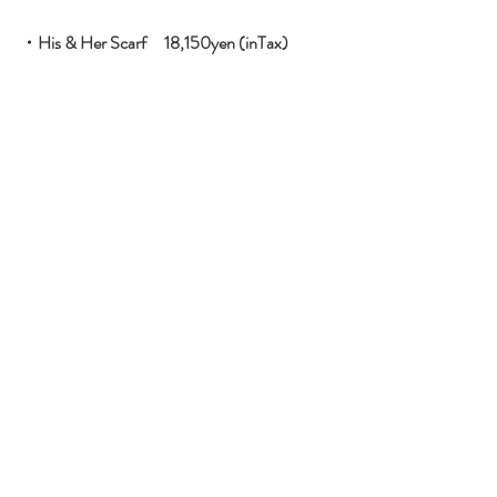
・His & Her Scarf　18,150yen (inTax)