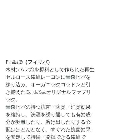
Filhiba®（フィリバ）
木材(パルプ)を原料として作られた再生
セルロース繊維レーヨンに青森ヒバを
練り込み、オーガニックコットンと引
き揃えたCul de Sacオリジナルファブリ
ック。
青森ヒバの持つ抗菌・防臭・消臭効果
を維持し、洗濯を繰り返しても有効成
分が剥離したり、溶け出したりする心
配はほとんどなく、すぐれた抗菌効果
を安定して持続・発揮できる繊維で