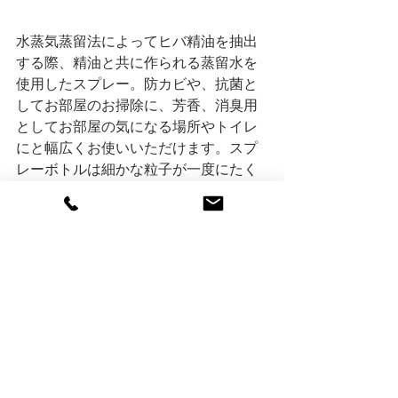
水蒸気蒸留法によってヒバ精油を抽出
する際、精油と共に作られる蒸留水を
使用したスプレー。防カビや、抗菌と
してお部屋のお掃除に、芳香、消臭用
としてお部屋の気になる場所やトイレ
にと幅広くお使いいただけます。スプ
レーボトルは細かな粒子が一度にたく
さん出る特別なトリガーを使用し、ほ
のかにヒバの香りが広がります。
・HIBA BLOCKS + HIBA WOOD OIL　
2,860yen(inTax)