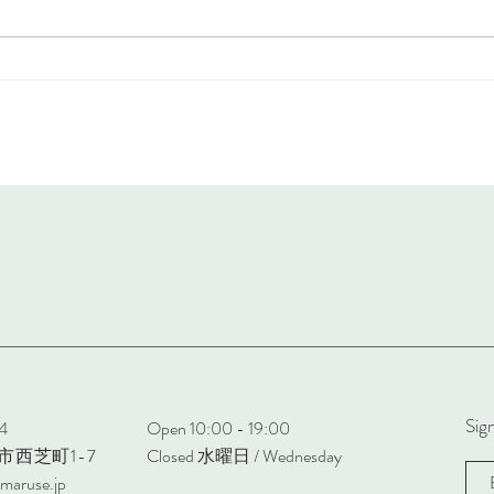
New Arrival support surface
New 
26SS
NORD
202
Sign
4
Open 10:00 - 19:00
市西芝町1-7
Closed 水曜日 / Wednesday
maruse.jp