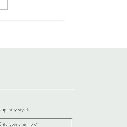
Arrival KristenseN DU
 & les basiques
6SS
 up. Stay stylish