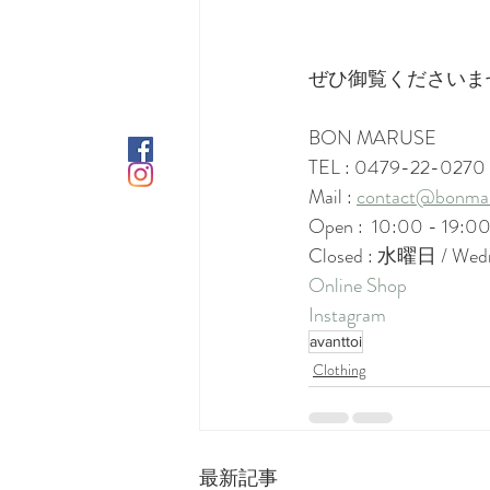
ぜひ御覧くださいま
BON MARUSE
TEL : 0479-22-0270
Mail : 
contact@bonmar
Open :  10:00 - 19:0
Closed : 水曜日 / Wed
Online Shop
Instagram
avanttoi
Clothing
最新記事