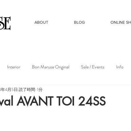
ABOUT
BLOG
ONLINE S
Interior
Bon Maruse Original
Sale / Events
Info
24年4月5日
読了時間: 1分
val AVANT TOI 24SS