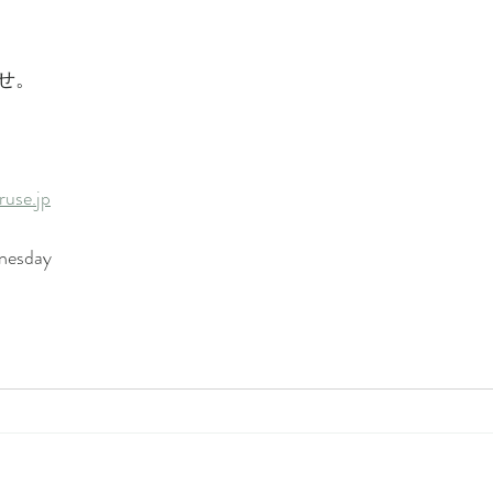
せ。
use.jp
0
nesday