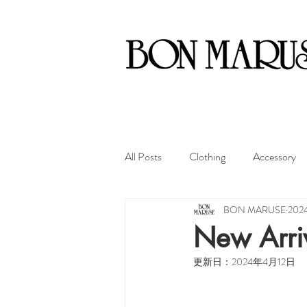
All Posts
Clothing
Accessory
BON MARUSE
20
New Arri
更新日：
2024年4月12日