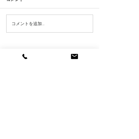
WINTER SALE 2
コメントを追加…
Online Storeカテゴリー追
加&セール割引率更新のお
知らせ
About
Blog
Online Shop
Contact
〒288-0044
千葉県銚子市西芝町1-7
contact@bonmaruse.jp