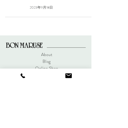
2023年9月18日
About
Blog
Online Shop
Contact
〒288-0044
千葉県銚子市西芝町1-7
contact@bonmaruse.jp
Open 10:00 - 19:00
Closed 水曜日 / Wednesday